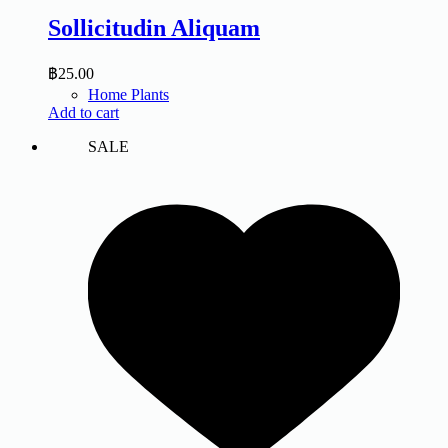
Sollicitudin Aliquam
฿
25.00
Home Plants
Add to cart
SALE