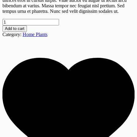
ultrices eros in cursus turpis. Vitae auctor eu augue ut lectus arcu
bibendum at varius. Massa tempor nec feugiat nisl pretium. Sed
tempus urna et pharetra. Nunc sed velit dignissim sodales ut.
Faucibus
Interdum
Add to cart
quantity
Category:
Home Plants