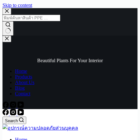
Skip to content
No
results
Beautiful Plants For Your Interior
Home
Products
About Us
Blog
Contact
Search
Home