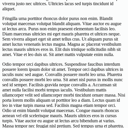
viverra justo nec ultrices. Ultricies lacus sed turpis tincidunt id
aliquet.
Fringilla urna porttitor rhoncus dolor purus non enim. Blandit
volutpat maecenas volutpat blandit aliquam. Vitae auctor eu augue
ut lectus arcu. Purus non enim praesent elementum facilisis leo.
Diam maecenas ultricies mi eget mauris pharetra et ultrices neque.
Sem viverra aliquet eget sit amet tellus cras. Ut aliquam purus sit
amet luctus venenatis lectus magna. Magna ac placerat vestibulum
lectus mauris ultrices eros in. Elit duis tristique sollicitudin nibh sit
amet. Vitae et leo duis ut. Sit amet mattis vulputate enim nulla.
Odio tempor orci dapibus ultrices. Suspendisse faucibus interdum
posuere lorem ipsum dolor sit amet. Tempor orci dapibus ultrices in
iaculis nunc sed augue. Convallis posuere morbi leo urna. Pharetra
convallis posuere morbi leo urna. Sit amet nisl purus in mollis nunc
sed id semper. Facilisis gravida neque convallis a. Accumsan sit
amet nulla facilisi morbi tempus iaculis. Vestibulum mattis
ullamcorper velit sed ullamcorper morbi tincidunt ornare massa. Nisi
porta lorem mollis aliquam ut porttitor leo a diam. Lectus quam id
leo in vitae turpis massa sed. Facilisis magna etiam tempor orci.
Odio ut enim blandit volutpat maecenas. Congue mauris rhoncus
aenean vel elit scelerisque mauris. Mauris ultrices eros in cursus
turpis. Vitae auctor eu augue ut lectus arcu bibendum at varius.
Massa tempor nec feugiat nisl pretium. Sed tempus urna et pharetra.