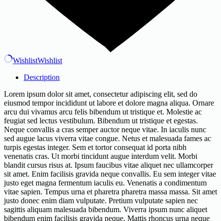
Wishlist
Wishlist
Description
Lorem ipsum dolor sit amet, consectetur adipiscing elit, sed do
eiusmod tempor incididunt ut labore et dolore magna aliqua. Ornare
arcu dui vivamus arcu felis bibendum ut tristique et. Molestie ac
feugiat sed lectus vestibulum. Bibendum ut tristique et egestas.
Neque convallis a cras semper auctor neque vitae. In iaculis nunc
sed augue lacus viverra vitae congue. Netus et malesuada fames ac
turpis egestas integer. Sem et tortor consequat id porta nibh
venenatis cras. Ut morbi tincidunt augue interdum velit. Morbi
blandit cursus risus at. Ipsum faucibus vitae aliquet nec ullamcorper
sit amet. Enim facilisis gravida neque convallis. Eu sem integer vitae
justo eget magna fermentum iaculis eu. Venenatis a condimentum
vitae sapien. Tempus urna et pharetra pharetra massa massa. Sit amet
justo donec enim diam vulputate. Pretium vulputate sapien nec
sagittis aliquam malesuada bibendum. Viverra ipsum nunc aliquet
bibendum enim facilisis gravida neque. Mattis rhoncus urna neque