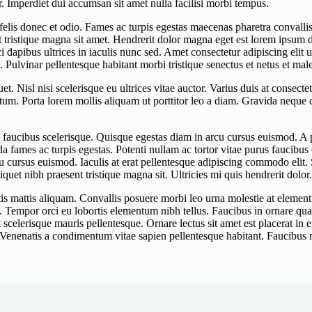
r. Imperdiet dui accumsan sit amet nulla facilisi morbi tempus.
c felis donec et odio. Fames ac turpis egestas maecenas pharetra convall
nt tristique magna sit amet. Hendrerit dolor magna eget est lorem ipsum
dapibus ultrices in iaculis nunc sed. Amet consectetur adipiscing elit u
c. Pulvinar pellentesque habitant morbi tristique senectus et netus et mal
quet. Nisl nisi scelerisque eu ultrices vitae auctor. Varius duis at conse
tum. Porta lorem mollis aliquam ut porttitor leo a diam. Gravida neque 
lus faucibus scelerisque. Quisque egestas diam in arcu cursus euismod. A
 fames ac turpis egestas. Potenti nullam ac tortor vitae purus faucibus o
 cursus euismod. Iaculis at erat pellentesque adipiscing commodo elit.
quet nibh praesent tristique magna sit. Ultricies mi quis hendrerit dolor
is mattis aliquam. Convallis posuere morbi leo urna molestie at elementu
. Tempor orci eu lobortis elementum nibh tellus. Faucibus in ornare quam 
 scelerisque mauris pellentesque. Ornare lectus sit amet est placerat in e
 Venenatis a condimentum vitae sapien pellentesque habitant. Faucibus ni