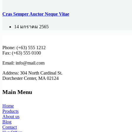
Cras Semper Auctor Neque Vitae
14 มกราคม 2565
Phone: (+63) 555 1212
Fax: (+63) 555 0100
Email: info@mail.com
Address: 304 North Cardinal St.
Dorchester Center, MA 02124
Main Menu
Home
Products
About us
Blog
Contact