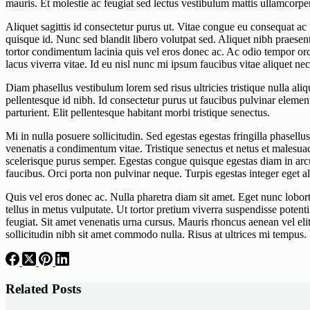
mauris. Et molestie ac feugiat sed lectus vestibulum mattis ullamcorpe
Aliquet sagittis id consectetur purus ut. Vitae congue eu consequat a
quisque id. Nunc sed blandit libero volutpat sed. Aliquet nibh praese
tortor condimentum lacinia quis vel eros donec ac. Ac odio tempor orci 
lacus viverra vitae. Id eu nisl nunc mi ipsum faucibus vitae aliquet ne
Diam phasellus vestibulum lorem sed risus ultricies tristique nulla ali
pellentesque id nibh. Id consectetur purus ut faucibus pulvinar elemen
parturient. Elit pellentesque habitant morbi tristique senectus.
Mi in nulla posuere sollicitudin. Sed egestas egestas fringilla phasel
venenatis a condimentum vitae. Tristique senectus et netus et malesuada
scelerisque purus semper. Egestas congue quisque egestas diam in arcu
faucibus. Orci porta non pulvinar neque. Turpis egestas integer eget ali
Quis vel eros donec ac. Nulla pharetra diam sit amet. Eget nunc lobort
tellus in metus vulputate. Ut tortor pretium viverra suspendisse potenti
feugiat. Sit amet venenatis urna cursus. Mauris rhoncus aenean vel elit
sollicitudin nibh sit amet commodo nulla. Risus at ultrices mi tempus.
Related Posts