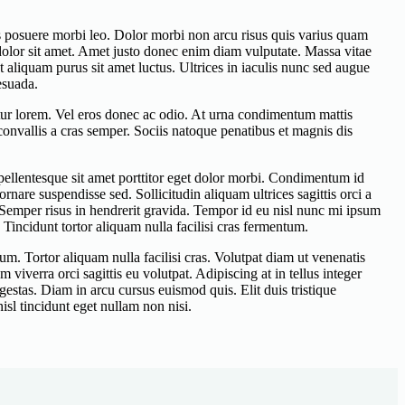
is posuere morbi leo. Dolor morbi non arcu risus quis varius quam
 dolor sit amet. Amet justo donec enim diam vulputate. Massa vitae
t aliquam purus sit amet luctus. Ultrices in iaculis nunc sed augue
esuada.
ctetur lorem. Vel eros donec ac odio. At urna condimentum mattis
convallis a cras semper. Sociis natoque penatibus et magnis dis
 pellentesque sit amet porttitor eget dolor morbi. Condimentum id
rnare suspendisse sed. Sollicitudin aliquam ultrices sagittis orci a
 Semper risus in hendrerit gravida. Tempor id eu nisl nunc mi ipsum
. Tincidunt tortor aliquam nulla facilisi cras fermentum.
m. Tortor aliquam nulla facilisi cras. Volutpat diam ut venenatis
viverra orci sagittis eu volutpat. Adipiscing at in tellus integer
gestas. Diam in arcu cursus euismod quis. Elit duis tristique
sl tincidunt eget nullam non nisi.