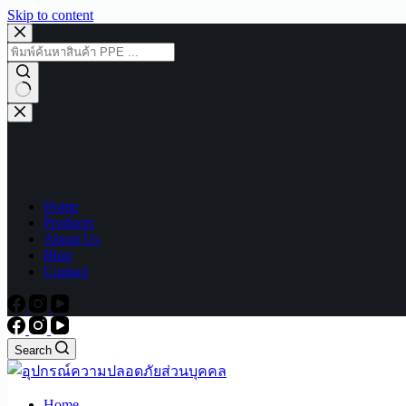
Skip to content
No
results
Home
Products
About Us
Blog
Contact
Search
Home